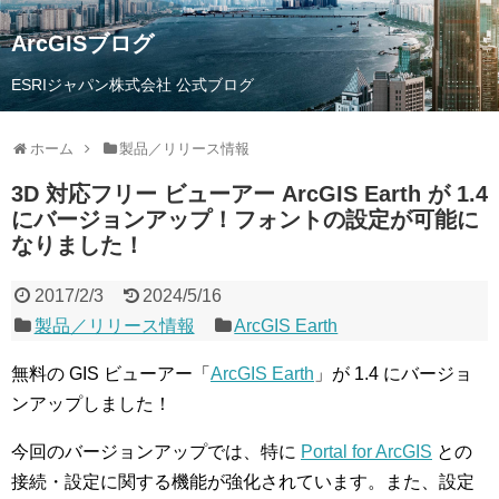
ArcGISブログ
ESRIジャパン株式会社 公式ブログ
ホーム
製品／リリース情報
3D 対応フリー ビューアー ArcGIS Earth が 1.4
にバージョンアップ！フォントの設定が可能に
なりました！
2017/2/3
2024/5/16
製品／リリース情報
ArcGIS Earth
無料の GIS ビューアー「
ArcGIS Earth
」が 1.4 にバージョ
ンアップしました！
今回のバージョンアップでは、特に
Portal for ArcGIS
との
接続・設定に関する機能が強化されています。また、設定