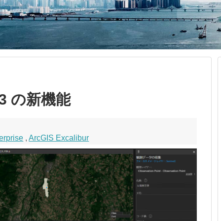
 2.3 の新機能
erprise
,
ArcGIS Excalibur