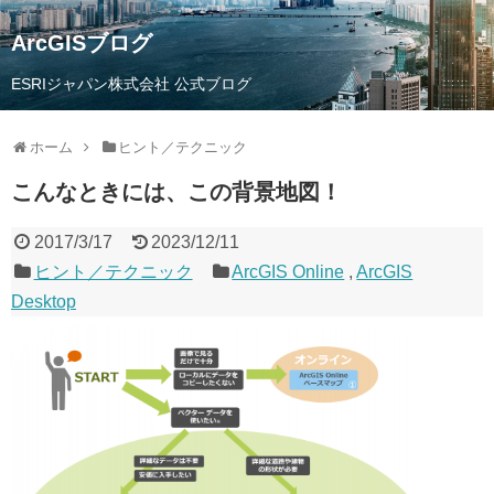
ArcGISブログ
ESRIジャパン株式会社 公式ブログ
ホーム
ヒント／テクニック
こんなときには、この背景地図！
2017/3/17
2023/12/11
ヒント／テクニック
ArcGIS Online
,
ArcGIS
Desktop