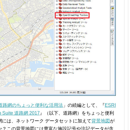
Suite 道路網のちょっと便利な活用法
」の続編として、『
ESRI
uite 道路網 2017
』（以下、道路網）をちょっと便利
網には、ネットワーク データセットに加えて
背景地図
が
か？この背景地図には豊富な施設記号や注記データが含