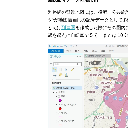
道路網の背景地図には、役所、公共施
タ*が地図描画用の記号データとして
とえば
到達圏
を作成した際にその圏内
駅を起点に自転車で 5 分、または 1