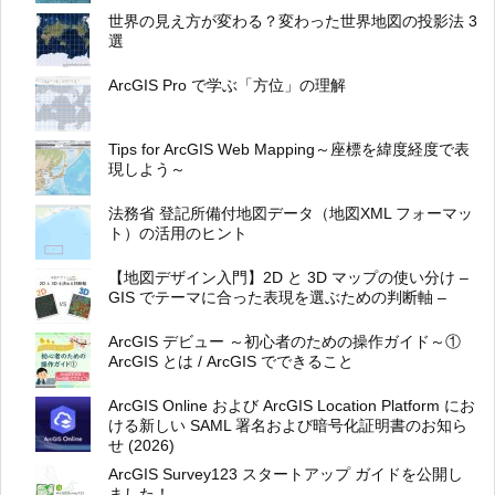
世界の見え方が変わる？変わった世界地図の投影法 3
選
ArcGIS Pro で学ぶ「方位」の理解
Tips for ArcGIS Web Mapping～座標を緯度経度で表
現しよう～
法務省 登記所備付地図データ（地図XML フォーマッ
ト）の活用のヒント
【地図デザイン入門】2D と 3D マップの使い分け –
GIS でテーマに合った表現を選ぶための判断軸 –
ArcGIS デビュー ～初心者のための操作ガイド～①
ArcGIS とは / ArcGIS でできること
ArcGIS Online および ArcGIS Location Platform にお
ける新しい SAML 署名および暗号化証明書のお知ら
せ (2026)
ArcGIS Survey123 スタートアップ ガイドを公開し
ました！