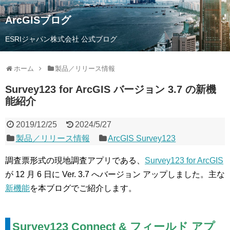
ArcGISブログ
ESRIジャパン株式会社 公式ブログ
ホーム
製品／リリース情報
Survey123 for ArcGIS バージョン 3.7 の新機
能紹介
2019/12/25
2024/5/27
製品／リリース情報
ArcGIS Survey123
調査票形式の現地調査アプリである、
Survey123 for ArcGIS
が 12 月 6 日に Ver. 3.7 へバージョン アップしました。主な
新機能
を本ブログでご紹介します。
Survey123 Connect &
フィールド アプ