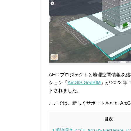
AEC プロジェクトと地理空間情報を結
ション「
ArcGIS GeoBIM
」が 2023 年 
トされました。
ここでは、新しくサポートされた ArcGIS
目次
1
現地調査アプリ ArcGIS Field Map