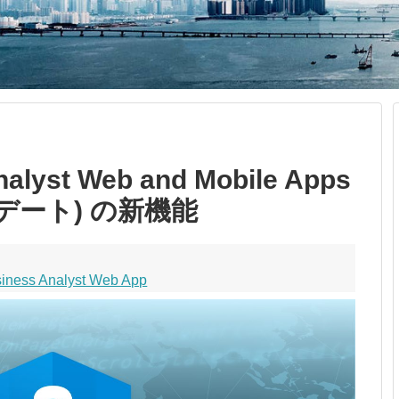
nalyst Web and Mobile Apps
ップデート) の新機能
iness Analyst Web App