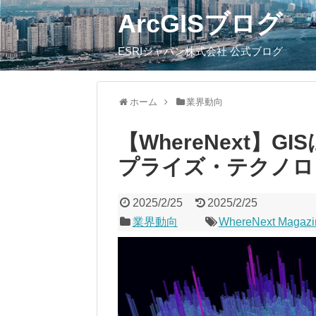
ArcGISブログ
ESRIジャパン株式会社 公式ブログ
ホーム
業界動向
【WhereNext】
プライズ・テクノロ
2025/2/25
2025/2/25
業界動向
WhereNext Magazi