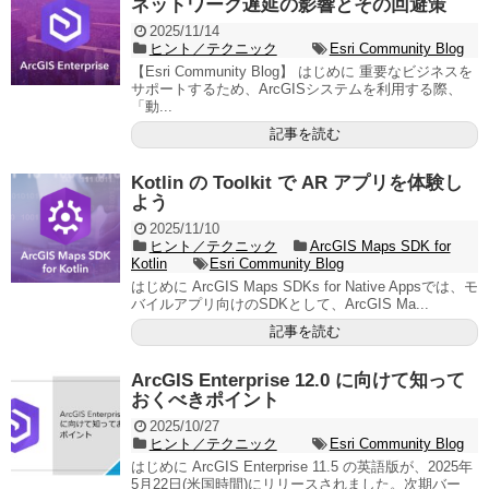
ネットワーク遅延の影響とその回避策
2025/11/14
ヒント／テクニック
Esri Community Blog
【Esri Community Blog】 はじめに 重要なビジネスを
サポートするため、ArcGISシステムを利用する際、
「動...
記事を読む
Kotlin の Toolkit で AR アプリを体験し
よう
2025/11/10
ヒント／テクニック
ArcGIS Maps SDK for
Kotlin
Esri Community Blog
はじめに ArcGIS Maps SDKs for Native Appsでは、モ
バイルアプリ向けのSDKとして、ArcGIS Ma...
記事を読む
ArcGIS Enterprise 12.0 に向けて知って
おくべきポイント
2025/10/27
ヒント／テクニック
Esri Community Blog
はじめに ArcGIS Enterprise 11.5 の英語版が、2025年
5月22日(米国時間)にリリースされました。次期バー