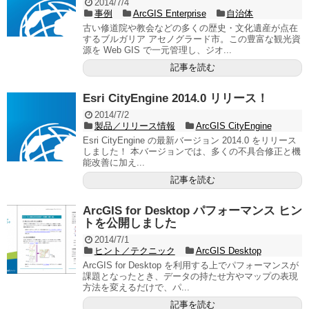
2014/7/4
事例
ArcGIS Enterprise
自治体
古い修道院や教会などの多くの歴史・文化遺産が点在
するブルガリア アセノグラード市。この豊富な観光資
源を Web GIS で一元管理し、ジオ...
記事を読む
Esri CityEngine 2014.0 リリース！
2014/7/2
製品／リリース情報
ArcGIS CityEngine
Esri CityEngine の最新バージョン 2014.0 をリリース
しました！ 本バージョンでは、多くの不具合修正と機
能改善に加え...
記事を読む
ArcGIS for Desktop パフォーマンス ヒン
トを公開しました
2014/7/1
ヒント／テクニック
ArcGIS Desktop
ArcGIS for Desktop を利用する上でパフォーマンスが
課題となったとき、データの持たせ方やマップの表現
方法を変えるだけで、パ...
記事を読む