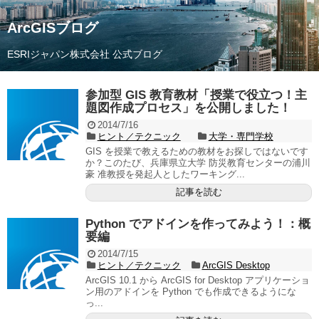
ArcGISブログ
ESRIジャパン株式会社 公式ブログ
参加型 GIS 教育教材「授業で役立つ！主
題図作成プロセス」を公開しました！
2014/7/16
ヒント／テクニック
大学・専門学校
GIS を授業で教えるための教材をお探しではないです
か？このたび、兵庫県立大学 防災教育センターの浦川
豪 准教授を発起人としたワーキング...
記事を読む
Python でアドインを作ってみよう！：概
要編
2014/7/15
ヒント／テクニック
ArcGIS Desktop
ArcGIS 10.1 から ArcGIS for Desktop アプリケーショ
ン用のアドインを Python でも作成できるようにな
っ...