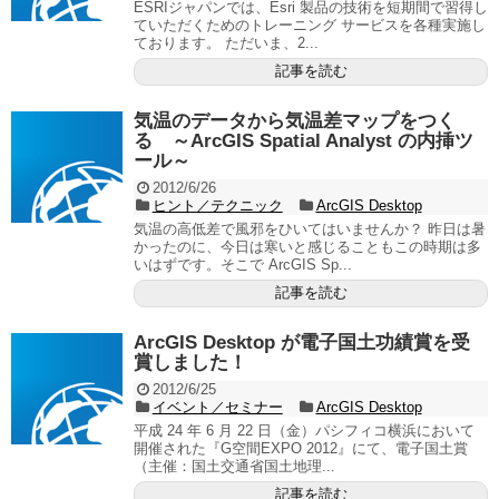
ESRIジャパンでは、Esri 製品の技術を短期間で習得し
ていただくためのトレーニング サービスを各種実施し
ております。 ただいま、2...
記事を読む
気温のデータから気温差マップをつく
る ～ArcGIS Spatial Analyst の内挿ツ
ール～
2012/6/26
ヒント／テクニック
ArcGIS Desktop
気温の高低差で風邪をひいてはいませんか？ 昨日は暑
かったのに、今日は寒いと感じることもこの時期は多
いはずです。そこで ArcGIS Sp...
記事を読む
ArcGIS Desktop が電子国土功績賞を受
賞しました！
2012/6/25
イベント／セミナー
ArcGIS Desktop
平成 24 年 6 月 22 日（金）パシフィコ横浜において
開催された『G空間EXPO 2012』にて、電子国土賞
（主催：国土交通省国土地理...
記事を読む