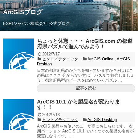
ArcGISブログ
ESRIジャパン株式会社 公式ブログ
ちょっと休憩・・・ ArcGIS.com の都道
府県パズルで遊んでみよう！
2012/7/17
ヒント／テクニック
ArcGIS Online
,
ArcGIS
Desktop
日本の都道府県のかたちを知っていますか？例えばこ
の県は？？？ 分からない方は、パズルで勉強しましょ
う！都道府県型のピースをはめていくパズル ...
記事を読む
ArcGIS 10.1 から製品名が変わりま
す！！
2012/7/13
ヒント／テクニック
ArcGIS Desktop
ArcGIS 製品をお使いのユーザ様にお知らせです。 次
期バージョン ArcGIS 10.1 でいくつかの製品の名称が
変更になります。...