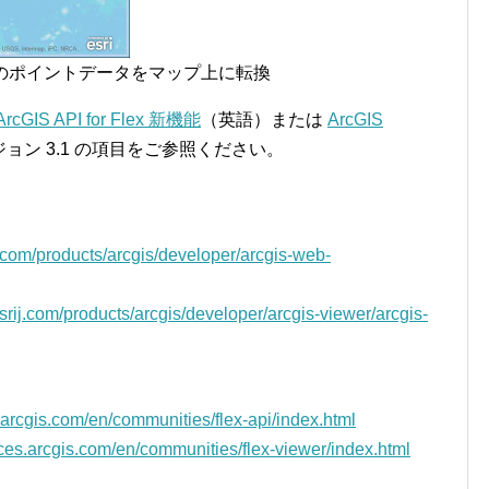
 形式のポイントデータをマップ上に転換
ArcGIS API for Flex 新機能
（英語）または
ArcGIS
ョン 3.1 の項目をご参照ください。
j.com/products/arcgis/developer/arcgis-web-
srij.com/products/arcgis/developer/arcgis-viewer/arcgis-
s.arcgis.com/en/communities/flex-api/index.html
rces.arcgis.com/en/communities/flex-viewer/index.html