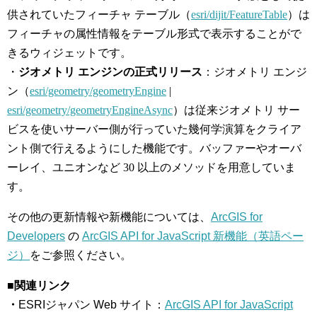
供されていたフィーチャ テーブル（
esri/dijit/FeatureTable
）は
フィーチャの属性情報をテーブル形式で表示することがで
きるウィジェットです。
・
ジオメトリ エンジンの正式リリース
：ジオメトリ エンジ
ン（
esri/geometry/geometryEngine
|
esri/geometry/geometryEngineAsync
）は従来ジオメトリ サー
ビスを使いサーバー側が行っていた幾何学演算をクライア
ント側で行えるようにした機能です。バッファーやオーバ
ーレイ、ユニオンなど 30 以上のメソッドを用意していま
す。
その他の更新情報や新機能については、
ArcGIS for
Developers
の
ArcGIS API for JavaScript 新機能（英語ペー
ジ）
をご参照ください。
■関連リンク
・
ESRIジャパン Web サイト：
ArcGIS API for JavaScript