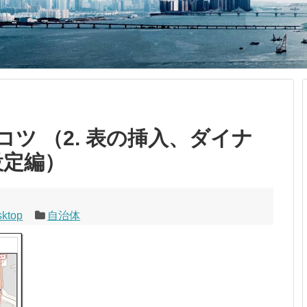
ツ （2. 表の挿入、ダイナ
設定編）
sktop
自治体