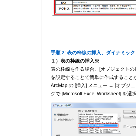
手順 2: 表の枠線の挿入、ダイナミッ
１）表の枠線の挿入※
表の枠線を作る場合、[オブジェクトの挿入] 
を設定することで簡単に作成すること
ArcMap の [挿入] メニュー → [オ
グで [Microsoft Excel Workshee