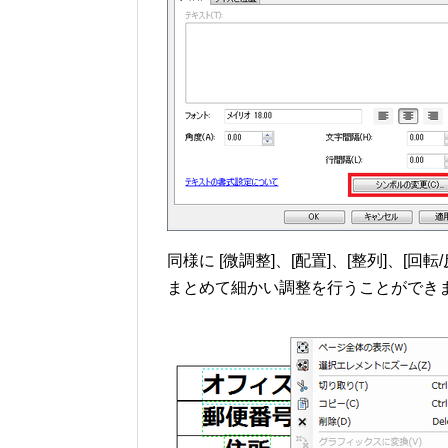
同様に [微調整]、[配置]、[整列]、[
まとめて細かい調整を行うことができ