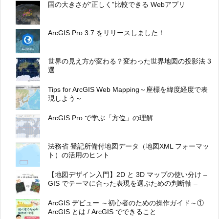
国の大きさが”正しく”比較できる Webアプリ
ArcGIS Pro 3.7 をリリースしました！
世界の見え方が変わる？変わった世界地図の投影法 3
選
Tips for ArcGIS Web Mapping～座標を緯度経度で表
現しよう～
ArcGIS Pro で学ぶ「方位」の理解
法務省 登記所備付地図データ（地図XML フォーマッ
ト）の活用のヒント
【地図デザイン入門】2D と 3D マップの使い分け –
GIS でテーマに合った表現を選ぶための判断軸 –
ArcGIS デビュー ～初心者のための操作ガイド～①
ArcGIS とは / ArcGIS でできること