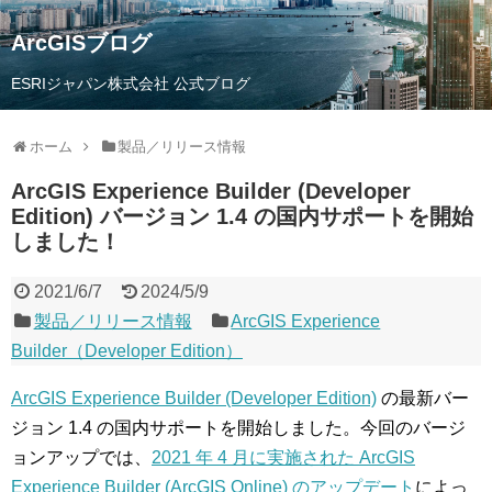
ArcGISブログ
ESRIジャパン株式会社 公式ブログ
ホーム
製品／リリース情報
ArcGIS Experience Builder (Developer
Edition) バージョン 1.4 の国内サポートを開始
しました！
2021/6/7
2024/5/9
製品／リリース情報
ArcGIS Experience
Builder（Developer Edition）
ArcGIS Experience Builder (Developer Edition)
の最新バー
ジョン 1.4 の国内サポートを開始しました。今回のバージ
ョンアップでは、
2021 年 4 月に実施された ArcGIS
Experience Builder (ArcGIS Online) のアップデート
によっ