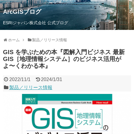
ArcGISブログ
ESRIジャパン株式会社 公式ブログ
ホーム
製品／リリース情報
GIS を学ぶための本『図解⼊⾨ビジネス 最新
GIS［地理情報システム］のビジネス活⽤が
よ〜くわかる本』
2022/11/1
2024/1/31
製品／リリース情報