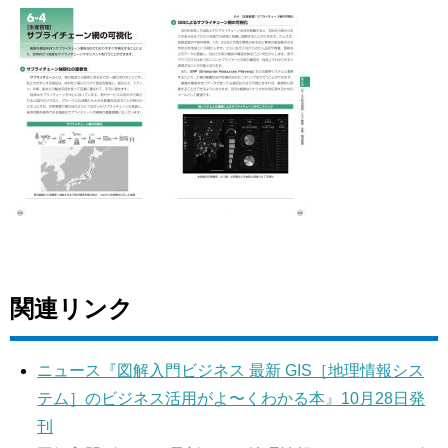
関連リンク
ニュース『図解⼊⾨ビジネス 最新 GIS［地理情報シス
テム］のビジネス活⽤がよ〜くわかる本』10月28日発
刊