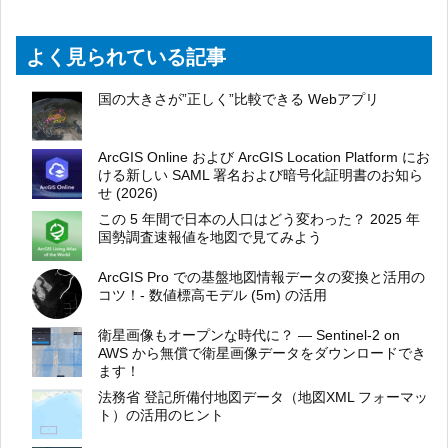
よく見られている記事
国の大きさが”正しく”比較できる Webアプリ
ArcGIS Online および ArcGIS Location Platform にお
ける新しい SAML 署名および暗号化証明書のお知ら
せ (2026)
この 5 年間で日本の人口はどう変わった？ 2025 年
国勢調査速報値を地図で見てみよう
ArcGIS Pro での基盤地図情報データの変換と活用の
コツ！- 数値標高モデル (5m) の活用
衛星画像もオープンな時代に？ ― Sentinel-2 on
AWS から無償で衛星画像データをダウンロードでき
ます！
法務省 登記所備付地図データ（地図XML フォーマッ
ト）の活用のヒント