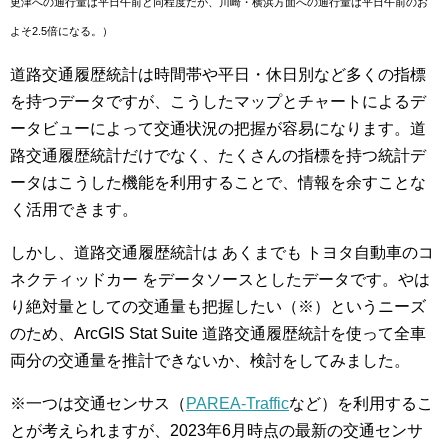
更津への通行量は平日午前と同程度だが、川崎・横浜方面への通行量は平日午前のお
よそ2.5倍になる。）
道路交通履歴統計は時間帯や平日・休日別など多くの指標
を持つデータですが、こうしたマップとチャートによるデ
ータビューによって交通状況の把握が容易になります。道
路交通履歴統計だけでなく、たくさんの指標を持つ統計デ
ータはこうした機能を利用することで、情報を余すことな
く活用できます。
しかし、道路交通履歴統計は あくまでも トヨタ自動車のコ
ネクティッドカー をデータソースとしたデータです。やは
り絶対量としての交通量も把握したい（※）というニーズ
のため、ArcGIS Stat Suite 道路交通履歴統計を使って全車
両分の交通量を推計できないか、検討をしてみました。
※一つは交通センサス（
PAREA-Traffic
など）を利用するこ
とが考えられますが、2023年6月時点の最新の交通センサ