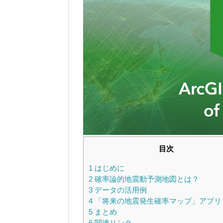
目次
1
はじめに
2
確率論的地震動予測地図とは？
3
データの活用例
4
「将来の地震発生確率マップ」アプリ
5
まとめ
6
関連リンク