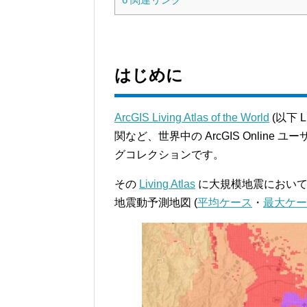
はじめに
ArcGIS Living Atlas of the World
(以下 L
関など、世界中の ArcGIS Onli
グコレクションです。
その
Living Atlas
に大規模地震において
地震動予測地図 (
平均ケース
・
最大ケー