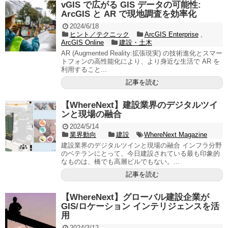
vGIS で広がる GIS データの可能性:
ArcGIS と AR で現地調査を効率化
2024/6/18
ヒント／テクニック
ArcGIS Enterprise
,
ArcGIS Online
建設・土木
AR (Augmented Reality:拡張現実) の技術進化とスマー
トフォンの高性能化により、より身近な生活で AR を
利用すること...
記事を読む
【WhereNext】建設業界のデジタルツイ
ンと現場の融合
2024/5/14
業界動向
建設
WhereNext Magazine
建設業界のデジタルツインと現場の融合 インフラ分野
のベテランにとって、今日建設されている最も印象的
なものは、橋でも高層ビルでもない。...
記事を読む
【WhereNext】グローバル建設企業が
GIS/ロケーション インテリジェンスを活
用
2024/3/12