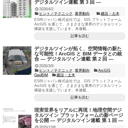
デジタルツイン連載 第 3 回 ―
2026/4/2
ヒント／テクニック
,
業界動向
建設・土木
ESRIジャパン株式会社では、GIS プラットフォーム
ArcGIS を通じて、さまざまな業界のデジタルツイン
構築を支援しています。本連載...
記事を読む
デジタルツインが拓く、空間情報の新た
な可能性！ArcGIS と BIM データとの統
合 ― デジタルツイン連載 第 2 回 ―
2026/3/9
ヒント／テクニック
,
業界動向
ArcGIS
GeoBIM
建設・土木
ESRIジャパン株式会社では、GIS プラットフォーム
ArcGIS を通じて、さまざまな業界のデジタルツイン
構築を支援しています。本連載...
記事を読む
現実世界をリアルに再現！地理空間デジ
タルツイン プラットフォームの新ページ
を公開 ― デジタルツイン連載 第 1 回 ―
2025/12/8