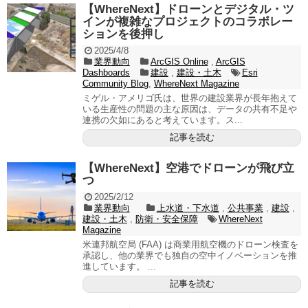
【WhereNext】ドローンとデジタル・ツ
インが複雑なプロジェクトのコラボレー
ションを後押し
2025/4/8
業界動向
ArcGIS Online
,
ArcGIS
Dashboards
建設
,
建設・土木
Esri
Community Blog
,
WhereNext Magazine
ミゲル・アメリゴ氏は、世界の建設業界が長年抱えて
いる生産性の問題の主な原因は、データの共有不足や
連携の欠如にあると考えています。ス...
記事を読む
【WhereNext】空港でドローンが飛び立
つ
2025/2/12
業界動向
上水道・下水道
,
公共事業
,
建設
,
建設・土木
,
防衛・安全保障
WhereNext
Magazine
米連邦航空局 (FAA) は商業用航空機のドローン検査を
承認し、他の業界でも独自の空中イノベーションを推
進しています。 ...
記事を読む