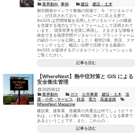
業界動向
,
事例
建設
,
建設・土木
都市開発やインフラ整備の現場で、今「デジタルツイ
ン」が注目されており、そのニーズに応える形で、
ArcGIS は空間情報を活用したデジタルツインの構築
を支援する強力なプラットフォームとして活用されて
います。 現実世界を忠実に再現し、さまざまな情報を
統合できる地理空間デジタルツイン プラットフォーム
の紹介ページを公開しました！ 都市計画、防災、スマ
ートシティなど、幅広い分野で活用できる最新の
ArcGIS が提供するデジタルツイン ソリューションを
ご覧ください。
記事を読む
【WhereNext】熱中症対策と GIS による
安全衛生管理
2025/8/12
業界動向
ガス
,
公共事業
,
建設・土木
,
流
通・小売・サービス
,
鉄道
,
電力
,
高速道路
WhereNext Magazine
建設業、接客業、造園業の共通点は何でしょうか？そ
れは、いずれも夏の暑い時期に最も忙しくなる業界で
あるということです。また、これらの...
記事を読む