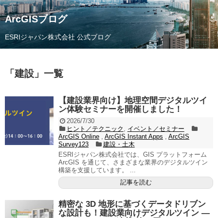
ArcGISブログ
ESRIジャパン株式会社 公式ブログ
「
建設
」
一覧
【建設業界向け】地理空間デジタルツイ
ン体験セミナーを開催しました！
2026/7/30
ヒント／テクニック
,
イベント／セミナー
ArcGIS Online
,
ArcGIS Instant Apps
,
ArcGIS
Survey123
建設・土木
ESRIジャパン株式会社では、GIS プラットフォーム
ArcGIS を通じて、さまざまな業界のデジタルツイン
構築を支援しています。 ...
記事を読む
精密な 3D 地形に基づくデータドリブン
な設計も！建設業向けデジタルツイン ―