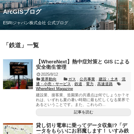
ArcGISブログ
ESRIジャパン株式会社 公式ブログ
「
鉄道
」
一覧
【WhereNext】熱中症対策と GIS による
安全衛生管理
2025/8/12
業界動向
ガス
,
公共事業
,
建設・土木
,
流
通・小売・サービス
,
鉄道
,
電力
,
高速道路
WhereNext Magazine
建設業、接客業、造園業の共通点は何でしょうか？そ
れは、いずれも夏の暑い時期に最も忙しくなる業界で
あるということです。また、これらの...
記事を読む
貸し切り電車に乗ってデータ収集!?「デ
ータをもらいにお邪魔します！ いすみ鉄