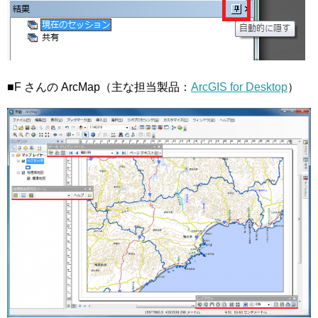
■F さんの ArcMap（主な担当製品：
ArcGIS for Desktop
）