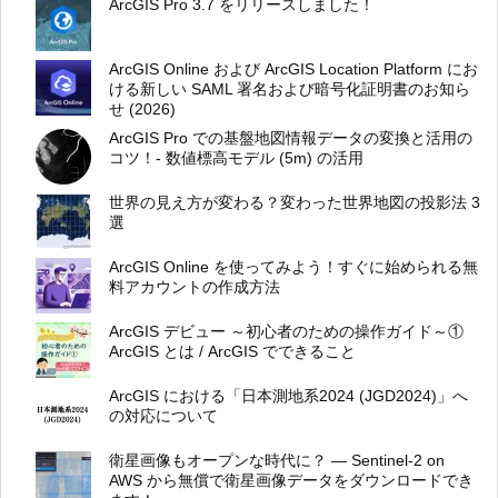
ArcGIS Pro 3.7 をリリースしました！
ArcGIS Online および ArcGIS Location Platform にお
ける新しい SAML 署名および暗号化証明書のお知ら
せ (2026)
ArcGIS Pro での基盤地図情報データの変換と活用の
コツ！- 数値標高モデル (5m) の活用
世界の見え方が変わる？変わった世界地図の投影法 3
選
ArcGIS Online を使ってみよう！すぐに始められる無
料アカウントの作成方法
ArcGIS デビュー ～初心者のための操作ガイド～①
ArcGIS とは / ArcGIS でできること
ArcGIS における「日本測地系2024 (JGD2024)」へ
の対応について
衛星画像もオープンな時代に？ ― Sentinel-2 on
AWS から無償で衛星画像データをダウンロードでき