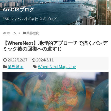
ArcGISブログ
ESRIジャパン株式会社 公式ブログ
ホーム
業界動向
【WhereNext】地理的アプローチで描くパンデ
ミック後の回復への道すじ
2022/12/27
2024/3/11
業界動向
WhereNext Magazine