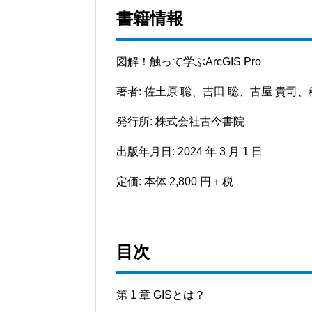
書籍情報
図解！触って学ぶArcGIS Pro
著者: 佐土原 聡、吉田 聡、古屋 貴司、
発行所: 株式会社古今書院
出版年月日: 2024 年 3 月 1 日
定価: 本体 2,800 円＋税
目次
第 1 章 GISとは？