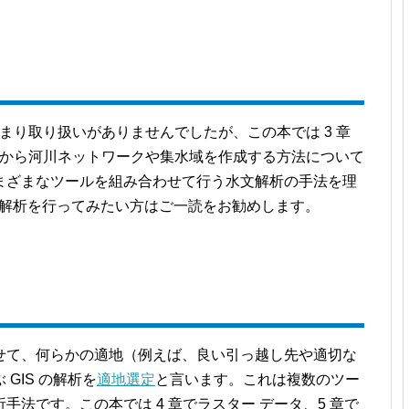
説書であまり取り扱いがありませんでしたが、この本では 3 章
タから河川ネットワークや集水域を作成する方法について
まざまなツールを組み合わせて行う水文解析の手法を理
水文解析を行ってみたい方はご一読をお勧めします。
せて、何らかの適地（例えば、良い引っ越し先や適切な
GIS の解析を
適地選定
と言います。これは複数のツー
法です。この本では 4 章でラスター データ、5 章で