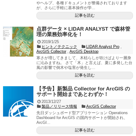
やヘルプ、各種ドキュメントが整備されております
が、さらに手軽に基本操作が学...
記事を読む
点群データ × LIDAR ANALYST で森林管
理の業務効率化を！
2019/1/25
ヒント／テクニック
LIDAR Analyst Pro
,
ArcGIS Collector
,
ArcGIS Desktop
寒さが増してきまして、木枯らしが吹けばより一層身
に沁みますね。 さて「木」と言えば、夏に多発した台
風の影響で倒木や塩害が発生し...
記事を読む
【予告】新製品 Collector for ArcGIS の
サポート開始まであとわずか！
2013/12/27
製品／リリース情報
ArcGIS Collector
先日ダッシュボード型アプリケーション Operations
Dashboard for ArcGIS の国内サポートが開始され、
ArcGI...
記事を読む